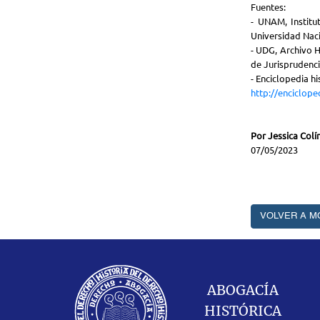
Fuentes:
- UNAM, Institu
Universidad Nac
- UDG, Archivo H
de Jurisprudenci
- Enciclopedia h
http://enciclope
Por Jessica Colí
07/05/2023
VOLVER A M
ABOGACÍA
HISTÓRICA