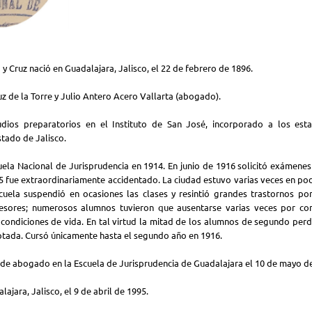
 y Cruz nació en Guadalajara, Jalisco, el 22 de febrero de 1896.
uz de la Torre y Julio Antero Acero Vallarta (abogado).
udios preparatorios en el Instituto de San José, incorporado a los est
tado de Jalisco.
uela Nacional de Jurisprudencia en 1914. En junio de 1916 solicitó exámenes
5 fue extraordinariamente accidentado. La ciudad estuvo varias veces en p
cuela suspendió en ocasiones las clases y resintió grandes trastornos por
esores; numerosos alumnos tuvieron que ausentarse varias veces por con
condiciones de vida. En tal virtud la mitad de los alumnos de segundo perd
ptada. Cursó únicamente hasta el segundo año en 1916.
 de abogado en la Escuela de Jurisprudencia de Guadalajara el 10 de mayo d
lajara, Jalisco, el 9 de abril de 1995.